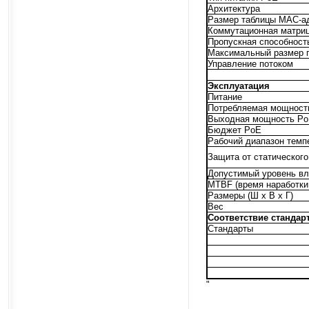
Архитектура
Размер таблицы MAC-а
Коммутационная матри
Пропускная способност
Максимальный размер 
Управление потоком
Эксплуатация
Питание
Потребляемая мощност
Выходная мощность P
Бюджет PoE
Рабочий диапазон темп
Защита от статического
Допустимый уровень в
MTBF (время наработки 
Размеры (Ш х В х Г)
Вес
Соответствие стандар
Стандарты
"