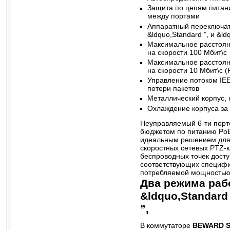
Защита по цепям питан
между портами
Аппаратный переключа
&ldquo,Standard ”, и &ld
Максимальное расстоян
на скорости 100 Мбит\с
Максимальное расстоян
на скорости 10 Мбит\с 
Управление потоком IEE
потери пакетов
Металлический корпус,
Охлаждение корпуса за 
Неуправляемый 6-ти пор
бюджетом по питанию PoE 
идеальным решением для 
скоростных сетевых PTZ-
беспроводных точек досту
соответствующих специфик
потребляемой мощностью 
Два режима раб
&ldquo,Standard 
”,
В коммутаторе
BEWARD S