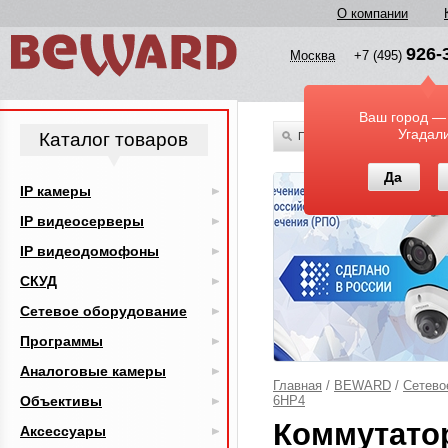
О компании
926-
Москва
+7 (495)
Ваш город —
Угадал
Каталог товаров
По всему каталогу
Да
IP камеры
IP видеосерверы
IP видеодомофоны
СКУД
Сетевое оборудование
Программы
Аналоговые камеры
Главная
/
BEWARD
/
Сетево
Объективы
6HP4
Коммутато
Аксессуары