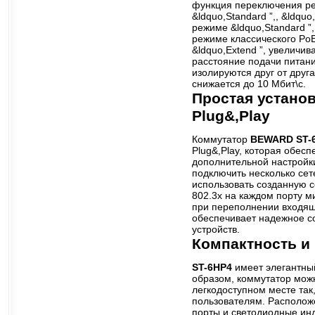
функция переключения р
&ldquo,Standard ”,, &ldquo,
режиме &ldquo,Standard ”
режиме классического Po
&ldquo,Extend ”, увеличи
расстояние подачи питани
изолируются друг от друга
снижается до 10 Мбит\с.
Простая устано
Plug&,Play
Коммутатор
BEWARD ST-
Plug&,Play, которая обесп
дополнительной настройки
подключить несколько сете
использовать созданную с
802.3x на каждом порту м
при переполнении входящ
обеспечивает надежное с
устройств.
Компактность и
ST-6HP4
имеет элегантный
образом, коммутатор мож
легкодоступном месте так
пользователям. Располож
порты и светодиодные ин