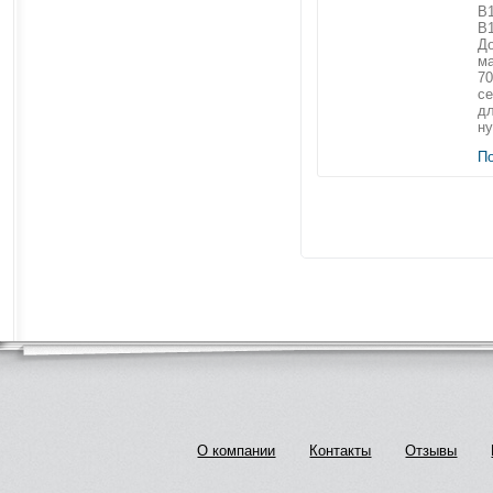
B1
B1
До
м
70
се
дл
ну
П
О компании
Контакты
Отзывы