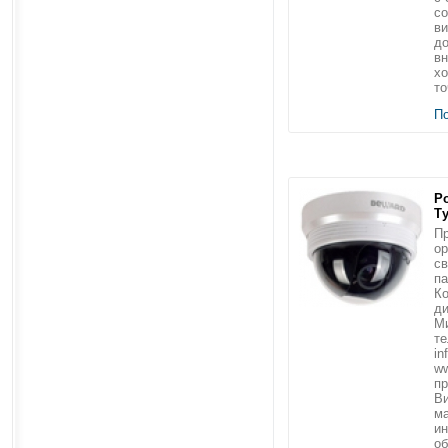
с
ви
д
вн
хо
то
П
Р
Т
Пр
ор
св
п
Ко
ди
Ми
те
in
ww
пр
В
ма
ин
об