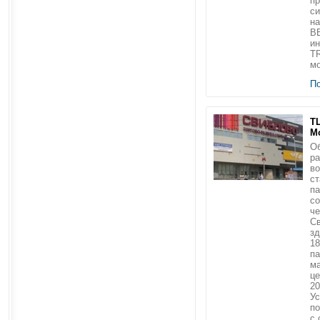
п
с
на
B
ин
T
мо
П
ТЦ
М
Об
ра
во
ст
па
со
че
Св
з
18
па
ма
це
20
Ус
по
с 