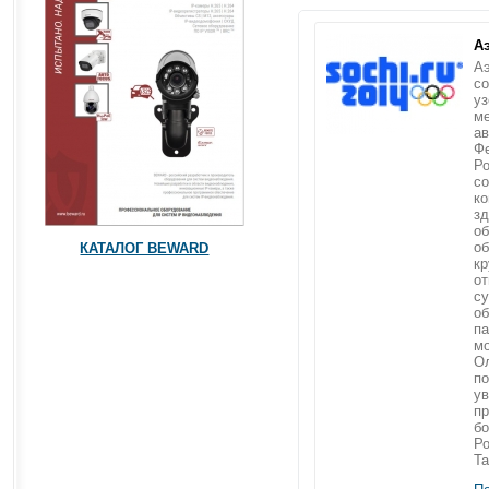
А
Аэ
со
уз
м
а
Ф
Ро
с
ко
зд
об
о
КАТАЛОГ BEWARD
кр
о
су
об
па
м
Ол
по
ув
пр
бо
Ро
Та