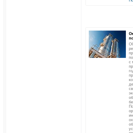
П
О
п
О
р
пр
по
с
пр
го
п
ко
де
св
эк
о
бе
По
ор
ин
ох
об
ус