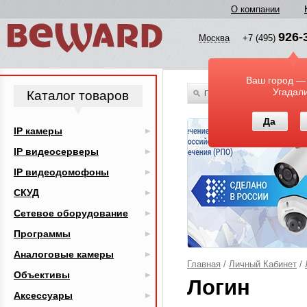
О компании
926-
Москва
+7 (495)
Ваш город —
Угадал
Каталог товаров
По всему каталогу
Да
IP камеры
IP видеосерверы
IP видеодомофоны
СКУД
Сетевое оборудование
Программы
Аналоговые камеры
Главная
/
Личный Кабинет
/
Объективы
Логин
Аксессуары