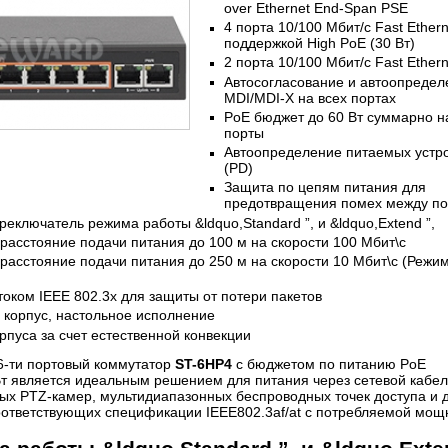
over Ethernet End-Span PSE
4 порта 10/100 Мбит/с Fast Ethern
поддержкой High PoE (30 Вт)
2 порта 10/100 Мбит/с Fast Ethern
Автосогласование и автоопредел
MDI/MDI-X на всех портах
PoE бюджет до 60 Вт суммарно н
порты
Автоопределение питаемых устр
(PD)
Защита по цепям питания для
предотвращения помех между п
еключатель режима работы &ldquo,Standard ”, и &ldquo,Extend ”,
асстояние подачи питания до 100 м на скорости 100 Мбит\с
асстояние подачи питания до 250 м на скорости 10 Мбит\с (Режи
оком IEEE 802.3x для защиты от потери пакетов
 корпус, настольное исполнение
пуса за счет естественной конвекции
-ти портовый коммутатор
ST-6HP4
с бюджетом по питанию PoE
Вт является идеальным решением для питания через сетевой кабел
ых PTZ-камер, мультидиапазонных беспроводных точек доступа и 
соответствующих спецификации IEEE802.3af/at с потребляемой мо