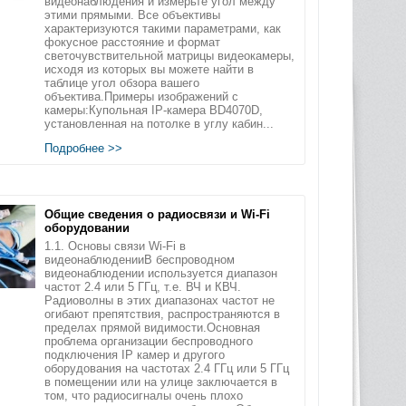
видеонаблюдения и измерьте угол между
этими прямыми. Все объективы
характеризуются такими параметрами, как
фокусное расстояние и формат
светочувствительной матрицы видеокамеры,
исходя из которых вы можете найти в
таблице угол обзора вашего
объектива.Примеры изображений с
камеры:Купольная IP-камера BD4070D,
установленная на потолке в углу кабин...
Подробнее >>
Общие сведения о радиосвязи и Wi-Fi
оборудовании
1.1. Основы связи Wi-Fi в
видеонаблюденииВ беспроводном
видеонаблюдении используется диапазон
частот 2.4 или 5 ГГц, т.е. ВЧ и КВЧ.
Радиоволны в этих диапазонах частот не
огибают препятствия, распространяются в
пределах прямой видимости.Основная
проблема организации беспроводного
подключения IP камер и другого
оборудования на частотах 2.4 ГГц или 5 ГГц
в помещении или на улице заключается в
том, что радиосигналы очень плохо