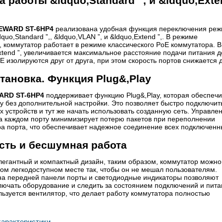
 работы &ldquo,Standard ”, и &ldquo,Exte
EWARD ST-6HP4
реализована удобная функция переключения ре
uo,Standard ”,, &ldquo,VLAN ”, и &ldquo,Extend ”,. В режиме
”, коммутатор работает в режиме классического PoE коммутатора. В
tend ”, увеличивается максимальное расстояние подачи питания д
E изолируются друг от друга, при этом скорость портов снижается 
тановка. Функция Plug&,Play
ARD ST-6HP4
поддерживает функцию Plug&,Play, которая обеспечи
у без дополнительной настройки. Это позволяет быстро подключит
х устройств и тут же начать использовать созданную сеть. Управле
на каждом порту минимизирует потерю пакетов при переполнении
а порта, что обеспечивает надежное соединение всех подключенн
сть и бесшумная работа
егантный и компактный дизайн, таким образом, коммутатор можно
ом легкодоступном месте так, чтобы он не мешал пользователям.
а передней панели порты и светодиодные индикаторы позволяют
лючать оборудование и следить за состоянием подключений и пита
ьзуется вентилятор, что делает работу коммутатора полностью
арактеристики