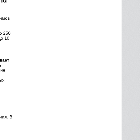
nd
жимов
о 250
до 10
вает
ь
ние
ых
ния. В