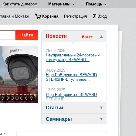
Как стать дилером
Материалы
Помощь
тавка и Монтаж
Корзина
Регистрация
Вход
Найти
Новости
Все >>
25.09.2025
Неуправляемый 24-портовый
коммутатор BEWARD...
04.09.2025
High PoE репитер BEWARD
STE-01HP-B, уличное...
13.08.2025
High PoE репитер BEWARD
STE-01HP
Статьи
Семинары
wer