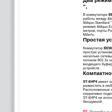
Два режима
”,
В коммутаторе
B
работы между &ldq
&ldquo,Standard 
режиме &ldquo,Ex
метров, порты Po
Мбит\с.
Простая ус
Коммутатор
BEW
простую установк
несколько сетевы
потоком 802.3x 
входящего буфер
устройств.
Компактно
ST-6HP4
имеет эл
разместить в люб
Расположенные н
оперативно подк
ST-6HP4 не испол
бесшумной.
Подробные х