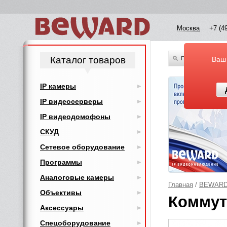
Москва
+7 (4
Каталог товаров
По всему каталог
Ваш
IP камеры
IP видеосерверы
IP видеодомофоны
СКУД
Сетевое оборудование
Программы
Аналоговые камеры
Главная
/
BEWAR
Объективы
Коммут
Аксессуары
Спецоборудование