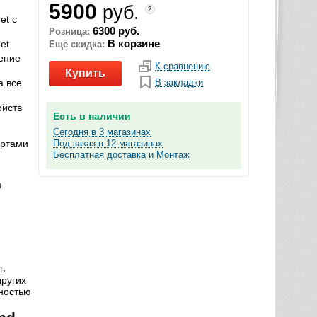
5900
руб.
?
et с
6300 руб.
Розница:
В корзине
et
Еще скидка:
ение
К сравнению
Купить
а все
В закладки
ойств
Есть в наличии
Сегодня в 3 магазинах
Под заказ в 12 магазинах
ортами
Бесплатная доставка и Монтаж
м
ь
других
щностью