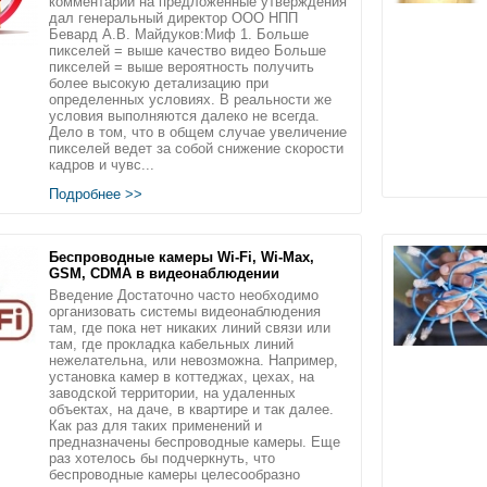
комментарии на предложенные утверждения
дал генеральный директор ООО НПП
Бевард А.В. Майдуков:Миф 1. Больше
пикселей = выше качество видео Больше
пикселей = выше вероятность получить
более высокую детализацию при
определенных условиях. В реальности же
условия выполняются далеко не всегда.
Дело в том, что в общем случае увеличение
пикселей ведет за собой снижение скорости
кадров и чувс...
Подробнее >>
Беспроводные камеры Wi-Fi, Wi-Max,
GSM, CDMA в видеонаблюдении
Введение Достаточно часто необходимо
организовать системы видеонаблюдения
там, где пока нет никаких линий связи или
там, где прокладка кабельных линий
нежелательна, или невозможна. Например,
установка камер в коттеджах, цехах, на
заводской территории, на удаленных
объектах, на даче, в квартире и так далее.
Как раз для таких применений и
предназначены беспроводные камеры. Еще
раз хотелось бы подчеркнуть, что
беспроводные камеры целесообразно