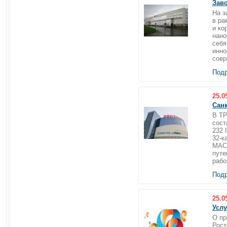
Зав
На з
в ра
и ко
нано
себя
инно
совр
Подр
25.0
Санк
В ТР
сост
232 
32-к
MACR
путе
рабо
Подр
25.0
Усл
О пр
Рост