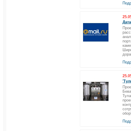
Подр
25.0
Дата
Прое
расс
анал
порт
каме
Широ
дора
Подр
25.0
'Ту
Прое
Бева
Тула
прое
конт
сотр
обор
Подр