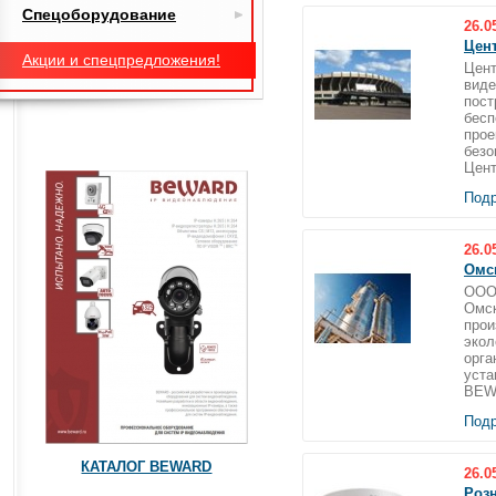
Спецоборудование
26.0
Цен
Акции и спецпредложения!
Цент
виде
пост
бесп
прое
безо
Цент
Подр
26.0
Омс
ООО 
Омск
прои
экол
орга
уста
BEWA
Подр
КАТАЛОГ BEWARD
26.0
Розн