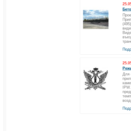
25.0
Бето
Прое
Прип
(495
виде
Виде
въез
тран
Подр
25.0
Реж
Для 
прил
каме
IPW.
пред
темп
возд
Подр