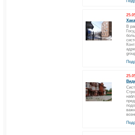
Подр
25.0
Хак
В ра
Госу
боль
сист
Конт
адре
grou
Подр
25.0
Вид
Сист
Стро
набл
пред
подо
важн
возн
Подр