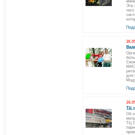
мине
Эта 
чего
сист
кото
Подр
26.0
Вид
Орга
боль
Свою
MAC
ритэ
для 
Моду
Подр
26.0
ТЦ «
Об о
метр
ТЦ С
парк
прое