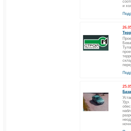
соот
и хо
Подр
26.0
Терр
Прое
Бева
Тула
прое
терр
скла
пере
Подр
25.0
База
Уста
Удэ.
обес
набл
разр
неод
ночн