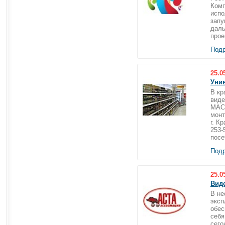
Комп
испо
запу
даль
прое
Подр
25.0
Унив
В кр
виде
MACR
монт
г. К
253-
посе
Подр
25.0
Вид
В не
эксп
обе
себя
сего