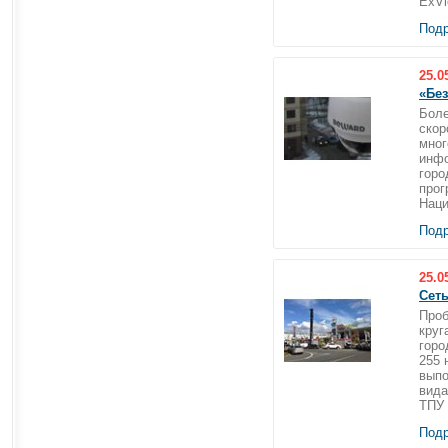
ExVi
Подр
25.0
«Без
Боле
скор
мног
инфо
горо
прог
Наци
Подр
25.0
Сет
Проб
круг
горо
255 
выпо
вида
ТПУ 
Подр