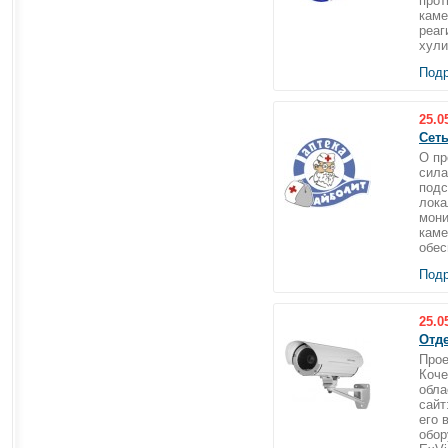
прот
каме
реаг
хули
Подр
25.0
Сеть
О пр
сила
подс
лока
мони
каме
обес
Подр
25.0
Отде
Прое
Коче
обла
сайт
его 
обор