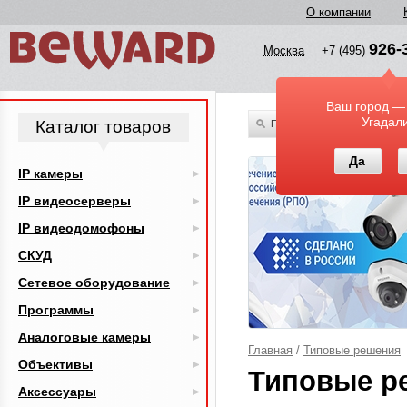
О компании
926-
Москва
+7 (495)
Ваш город —
Угадал
Каталог товаров
По всему каталогу
Да
IP камеры
IP видеосерверы
IP видеодомофоны
СКУД
Сетевое оборудование
Программы
Аналоговые камеры
Главная
/
Типовые решения
Объективы
Типовые р
Аксессуары