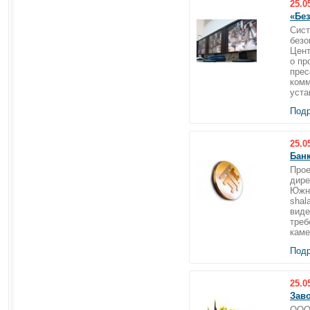
25.0
«Без
Сист
безо
Цент
о пр
прес
комм
уста
Подр
25.0
Банк
Прое
дире
Южна
shal
виде
треб
каме
Подр
25.0
Заво
ООО 