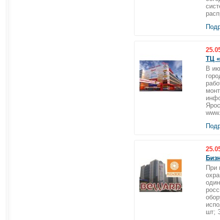
сист
расп
Подр
25.0
ТЦ «
В ию
горо
рабо
монт
инфо
Ярос
www.
Подр
25.0
Бизн
При 
охра
один
росс
обор
испо
шт; 