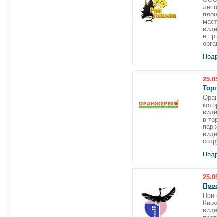
лесо
площ
маст
виде
и пр
орга
Подр
25.0
Торг
Оран
кото
виде
в то
парк
виде
сотр
Подр
25.0
Про
При 
Киро
виде