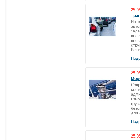
25.0
Тра
Инте
авто
зада
инфо
инфо
стру
Реше
Подр
25.0
Мор
Совр
сост
адми
комм
груз
безо
для 
Подр
25.0