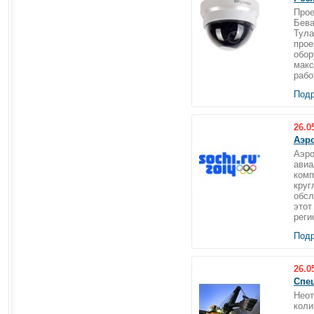
Прое
Бева
Тула
прое
обор
макс
рабо
Подр
26.0
Аэро
Аэро
авиа
комп
круг
обсл
этот
реги
Подр
26.0
Спец
Неот
коли