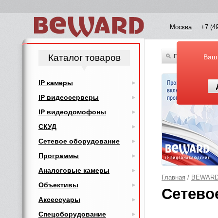
Москва
+7 (4
Каталог товаров
По всему каталог
Ваш
IP камеры
IP видеосерверы
IP видеодомофоны
СКУД
Сетевое оборудование
Программы
Аналоговые камеры
Главная
/
BEWAR
Объективы
Сетево
Аксессуары
Спецоборудование