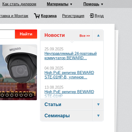
Как стать дилером
Материалы
Помощь
тавка и Монтаж
Корзина
Регистрация
Вход
Найти
Новости
Все >>
25.09.2025
Неуправляемый 24-портовый
коммутатор BEWARD...
04.09.2025
High PoE репитер BEWARD
STE-01HP-B, уличное...
13.08.2025
High PoE репитер BEWARD
STE-01HP
Статьи
Семинары