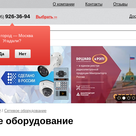
О компании
Контакты
Отзывы
926-36-94
Дос
95)
Выбрать
у
 город — Москва
Угадали?
Да
Нет
D
/
Сетевое оборудование
е оборудование