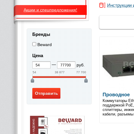
Инструкции 
Акции и спецпредложения!
Бренды
Beward
Цена
руб.
54
38 877
77 700
Проводное
Коммутаторы Ethe
поддержкой PoE,
сплиттеры, инже
кабели, разъемы