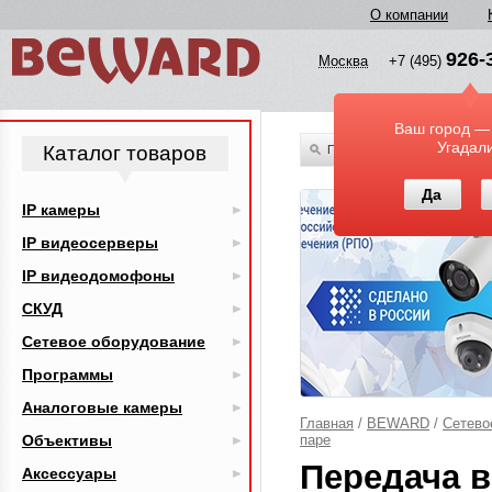
О компании
926-
Москва
+7 (495)
Ваш город —
Угадал
Каталог товаров
По всему каталогу
Да
IP камеры
IP видеосерверы
IP видеодомофоны
СКУД
Сетевое оборудование
Программы
Аналоговые камеры
Главная
/
BEWARD
/
Сетево
Объективы
паре
Передача в
Аксессуары