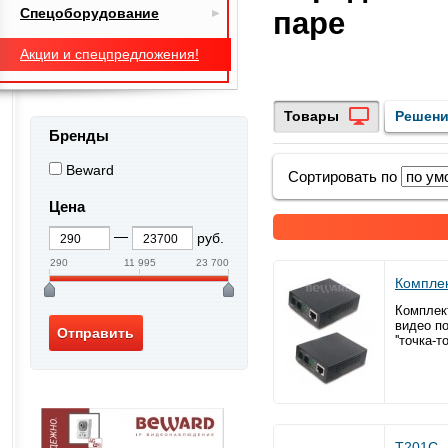
Спецоборудование
паре
Акции и спецпредложения!
Товары
Решен
Бренды
Beward
Сортировать по
Цена
руб.
290
11 995
23 700
Компле
Комплек
видео п
''точка-т
T201C