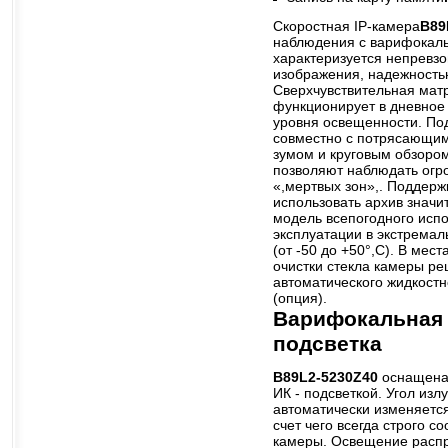
Скоростная IP-камера
B89
наблюдения с варифокаль
характеризуется непревз
изображения, надежность
Сверхчувствительная мат
функционирует в дневное
уровня освещенности. По
совместно с потрясающим
зумом и круговым обзоро
позволяют наблюдать огр
«,мертвых зон»,. Поддерж
использовать архив значи
модель всепогодного исп
эксплуатации в экстремал
(от -50 до +50°,C). В мес
очистки стекла камеры ре
автоматического жидкост
(опция).
Варифокальная 
подсветка
B89L2-5230Z40
оснащена
ИК - подсветкой. Угол изл
автоматически изменяется
счет чего всегда строго с
камеры. Освещение расп