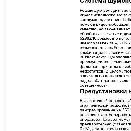
Система шумопо
Решающую роль для сист
играет использование так
как шумоподавление. Раб
помех в видеоизображени
качество, но также влияе
обработки –, сжатие и де
5230Z40
совместно испол
шумоподавления –, 2DNR 
возможностью выбора на
комбинации в зависимости
3DNR фильтр шумоподавл
преимущества временных
фильтров, при этом он из
недостатков. В целом, т
значительно повышают э
видеонаблюдения в услов
освещенности.
Предустановки 
Высокоточный поворотны
ограничителей позволяет
панорамирование на 360°, 
позволяет контролировать
оператора. Камера может
предварительно установл
0.05°, для контроля ключ