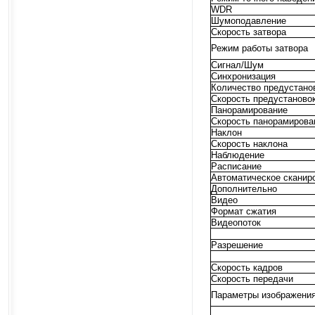
WDR
Шумоподавление
Скорость затвора
Режим работы затвора
Сигнал/Шум
Синхронизация
Количество предустано
Скорость предустаново
Панорамирование
Скорость панорамирова
Наклон
Скорость наклона
Наблюдение
Расписание
Автоматическое сканир
Дополнительно
Видео
Формат сжатия
Видеопоток
Разрешение
Скорость кадров
Скорость передачи
Параметры изображени