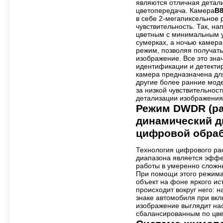
являются отличная детал
цветопередача. Камера
B8
в себе 2-мегапиксельное
чувствительность. Так, н
цветным с минимальным 
сумерках, а ночью камера
режим, позволяя получат
изображение. Все это зна
идентификации и детекти
камера предназначена для
другие более ранние моде
за низкой чувствительнос
детализации изображения
Режим DWDR (р
динамический д
цифровой обраб
Технология цифрового ра
диапазона является эфф
работы в умеренно сложн
При помощи этого режима
объект на фоне яркого ист
происходит вокруг него:
знаке автомобиля при вк
изображение выглядит н
сбалансированным по цве