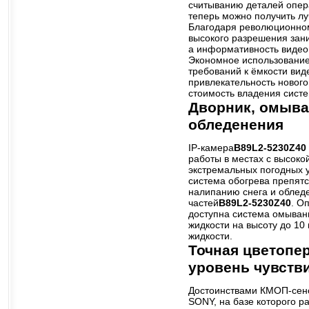
считыванию деталей опер
теперь можно получить лу
Благодаря революционном
высокого разрешения зан
а информативность видео
Экономное использование
требований к ёмкости ви
привлекательность новог
стоимость владения сист
Дворник, омыва
обледенения
IP-камера
B89L2-5230Z40
работы в местах с высоко
экстремальных погодных 
система обогрева препятс
налипанию снега и обле
частей
B89L2-5230Z40
. О
доступна система омыван
жидкости на высоту до 10
жидкости.
Точная цветопе
уровень чувств
Достоинствами КМОП-сенс
SONY, на базе которого р