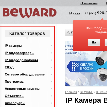
О компании
926-
Москва
+7 (495)
Ваш город —
Угадал
Каталог товаров
По всему каталогу
Да
IP камеры
IP видеосерверы
IP видеодомофоны
СКУД
Сетевое оборудование
Программы
Аналоговые камеры
Главная
/
BEWARD
/
IP кам
Объективы
IP Камера 
Аксессуары