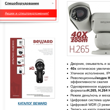
Спецоборудование
Акции и спецпредложения!
Дворник, омыватель и з
40x
оптическое увеличе
Уличное исполнение, IP6
Революционный
кодек H
эффективности сжатия
Одновременное кодиров
форматах
H.265, Н.264
Режим день/ночь и мех
Цифровая система шум
КАТАЛОГ BEWARD
Цифровой WDR (3 режи
Запись на карту памяти