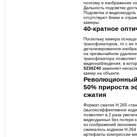
поэтому и изображение х
Дальность подсветки дост
Подсветка и видеомодуль
отсутствуют блики и отра
камеры.
40-кратное опти
Поскольку камера оснаще
трансфокатором, то с ее
детализированное изобра
на чрезвычайном удалени
трансфокатора позволяет
видеонаблюдения, в кото
5230Z40
заменяет нескол
камер на объекте.
Революционный 
50% прироста э
сжатия
Формат сжатия H.265 ста
(высокоэффективное коди
позволяет в 2 раза увели
видеоданных без потери к
из соображений экономии
сжималось кодеком Н.264
артефакты компрессии м