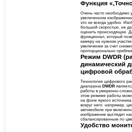
Функция «,Точн
Очень часто необходимо 
увеличенном изображении,
это не всегда удобно. Из
большой скоростью, не да
оценить происходящее. 
функционал, который поз
камеру на нужном участк
увеличении за счет сниж
пропорционально прибли
Режим DWDR (р
динамический д
цифровой обраб
Технология цифрового ра
диапазона
DWDR
являетс
работы в умеренно-сложн
этом режиме работы можно
на фоне яркого источника 
вокруг него: например, ц
автомобиля при включенн
изображение выглядит н
сбалансированным по цве
Удобство монит