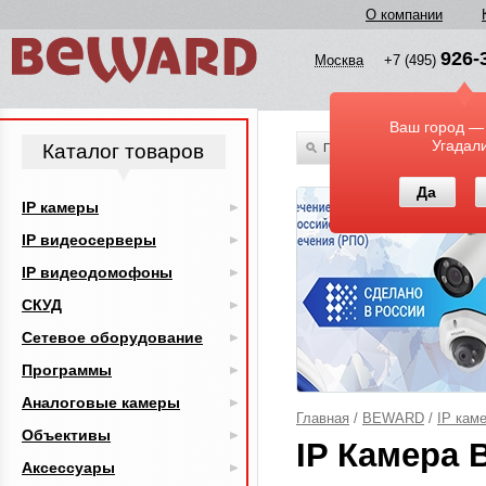
О компании
926-
Москва
+7 (495)
Ваш город —
Угадал
Каталог товаров
По всему каталогу
Да
IP камеры
IP видеосерверы
IP видеодомофоны
СКУД
Сетевое оборудование
Программы
Аналоговые камеры
Главная
/
BEWARD
/
IP кам
Объективы
IP Камера 
Аксессуары