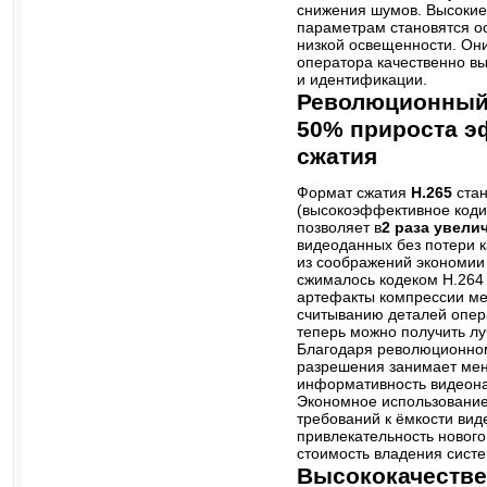
снижения шумов. Высокие
параметрам становятся о
низкой освещенности. Он
оператора качественно в
и идентификации.
Революционный 
50% прироста э
сжатия
Формат сжатия
H.265
ста
(высокоэффективное коди
позволяет в
2 раза увели
видеоданных без потери к
из соображений экономии
сжималось кодеком Н.264
артефакты компрессии м
считыванию деталей опер
теперь можно получить лу
Благодаря революционно
разрешения занимает мен
информативность видеона
Экономное использование
требований к ёмкости ви
привлекательность новог
стоимость владения сист
Высококачествен