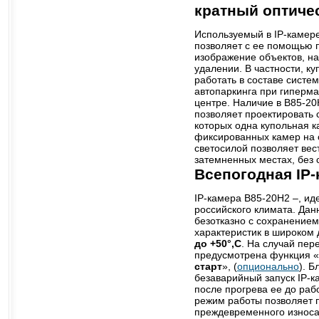
кратный оптиче
Используемый в IP-камер
позволяет с ее помощью 
изображение объектов, н
удалении. В частности, к
работать в составе сист
автопаркинга при гиперма
центре. Наличие в B85-2
позволяет проектировать
которых одна купольная к
фиксированных камер на 
светосилой позволяет вес
затемненных местах, без
Всепогодная IP
IP-камера B85-20H2 –, ид
российского климата. Дан
безотказно с сохранением
характеристик в широком
до +50°,С
. На случай пер
предусмотрена функция «
старт
», (
опционально
). 
безаварийный запуск IP-
после прогрева ее до раб
режим работы позволяет 
преждевременного износа