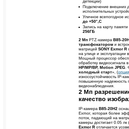
детекции)
Подключение внешних д
исполнительных устрой
Уличное всепогодное и
до +50°,C
Запись на карту памяти
256ГБ
2 Мп
PTZ-камера
B85-20
трансфокатором
и встро
матрицей
SONY Exmor R
на улице и эксплуатации 
Мощный процессор обесп
обработку видеосигнала 
HP/MP/BP, Motion JPEG
.
холодный старт
», (
опци
износоустойчивость IP-ка
повышенную надежность 
видеонаблюдения.
2 Мп разрешени
качество изобр
IP-камера
B85-20H2
осна
Exmor, которая более эфф
поток, падающий на матри
камеры достигает 0.05 лк 
Exmor R
отличается усов