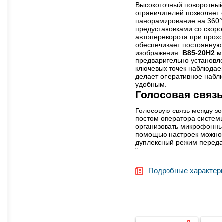
Высокоточный поворотны
ограничителей позволяет
панорамирование на 360°
предустановками со скоро
автопереворота при прох
обеспечивает постоянну
изображения.
B85-20H2
м
предварительно установл
ключевых точек наблюдае
делает оперативное наб
удобным.
Голосовая связ
Голосовую связь между з
постом оператора систем
организовать микрофонны
помощью настроек можно 
дуплексный режим переда
"
Подробные характер