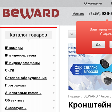
О компании
926-
Москва
+7 (495)
Ваш город —
Угадал
Каталог товаров
По всему каталогу
Да
IP камеры
IP видеосерверы
IP видеодомофоны
СКУД
Сетевое оборудование
Программы
Аналоговые камеры
Главная
/
BEWARD
/
Аксесс
Объективы
Кронштейн 
Аксессуары