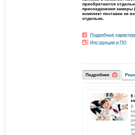
приобретаются отдельн
присоединения камеры (
комплект поставки не в
отдельно.
Подробные характер
Инструкции и ПО
Подробнее
Реш
К
к
В 
ка
б
ра
по
ан
За