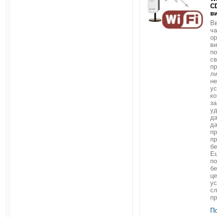
C
в
Вв
ча
ор
ви
по
св
пр
ли
не
ус
ко
за
уд
да
да
пр
п
бе
Ещ
по
б
це
ус
с
пр
П