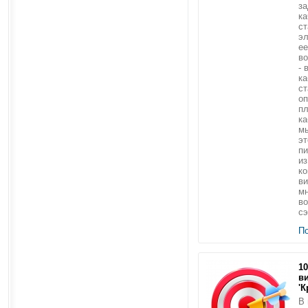
за
ка
ст
эл
ее
во
- 
ка
ст
о
п
ка
м
эт
пи
из
ко
ви
мн
во
сэ
П
1
в
'К
В 