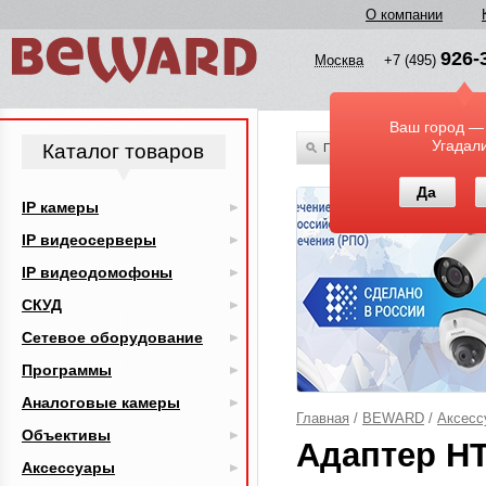
О компании
926-
Москва
+7 (495)
Ваш город —
Угадал
Каталог товаров
По всему каталогу
Да
IP камеры
IP видеосерверы
IP видеодомофоны
СКУД
Сетевое оборудование
Программы
Аналоговые камеры
Главная
/
BEWARD
/
Аксесс
Объективы
Адаптер HT
Аксессуары