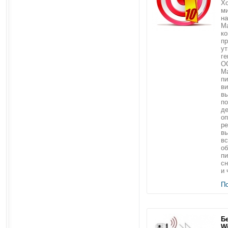
Хо
м
на
Ma
ко
п
у
ге
О
М
пи
ви
вы
по
де
оп
ре
вы
вс
о
пи
сн
и 
П
Б
Wi