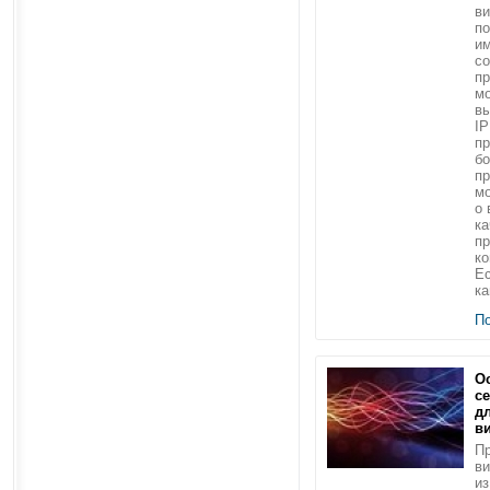
в
по
им
со
пр
мо
в
IP
пр
б
пр
мо
о 
ка
пр
ко
Ес
ка
П
О
с
д
в
Пр
в
из