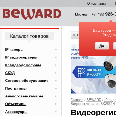
О компании
926-
Москва
+7 (495)
Ваш город —
Угадал
Каталог товаров
По всему каталогу
Да
IP камеры
IP видеосерверы
IP видеодомофоны
СКУД
Сетевое оборудование
Программы
Аналоговые камеры
Главная
/
BEWARD
/
IP вид
Объективы
Видеорегистратор BK2832H
Видеореги
Аксессуары