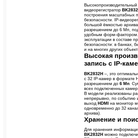
Высокопроизводительный 
видеорегистратор
BK283
построения масштабных 
безопасности. IP-видеоре
большой ёмкостью архива,
разрешением до 6 Мп, по
удобным форм-фактором
эксплуатации в составе 
безопасности: в банках, б
и на многих других объект
Высокая произв
запись с IP-кам
BK2832H
–, это оптималь
с 32 IP-камер в формате H
разрешением до
6 Мп
. C
всех подключенных камер
В модели реализованы ра
непрерывно, по событию 
выход
HDMI
на монитор м
одновременно до 32 кана
архива).
Хранение и пои
Для хранения информации
BK2832H
можно подключ