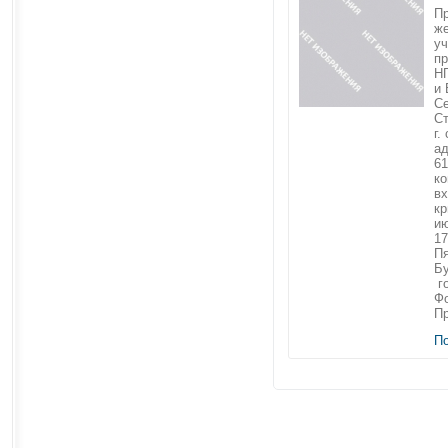
П
ж
уч
пр
Н
и
Се
Ст
г.
ад
6
ко
вх
кр
ию
17
Пя
Бу
го
Фо
Пр
П