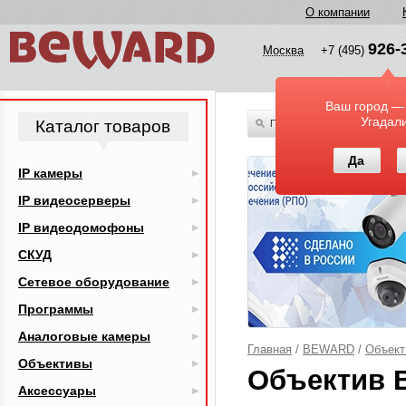
О компании
926-
Москва
+7 (495)
Ваш город —
Угадал
Каталог товаров
По всему каталогу
Да
IP камеры
IP видеосерверы
IP видеодомофоны
СКУД
Сетевое оборудование
Программы
Аналоговые камеры
Главная
/
BEWARD
/
Объект
Объективы
Объектив 
Аксессуары