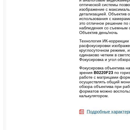
оптической системы позв
изображение с максималь
детализацией. Объектив 
использования с камерами
это отличное решение по
наблюдения со съемным 
Объектив день/ночь
Технология ИК-коррекции 
расфокусировки изображе
круглосуточном режиме, 
одинаково четким в светло
Фокусировка и угол обзор
Фокусировка объектива н
зрения
B0220F23
по гориз
работе с матрицами форма
осуществлять общий монит
обзора объектива при раб
форматов можно восполь
калькулятором.
Подробные характер