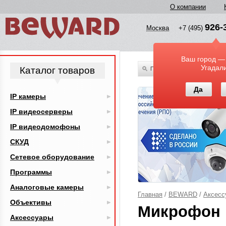
О компании
926-
Москва
+7 (495)
Ваш город —
Угадал
Каталог товаров
По всему каталогу
Да
IP камеры
IP видеосерверы
IP видеодомофоны
СКУД
Сетевое оборудование
Программы
Аналоговые камеры
Главная
/
BEWARD
/
Аксесс
Объективы
Микрофон 
Аксессуары