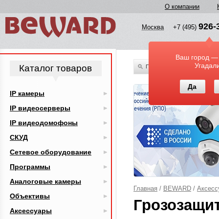
О компании
926-
Москва
+7 (495)
Ваш город —
Угадал
Каталог товаров
По всему каталогу
Да
IP камеры
IP видеосерверы
IP видеодомофоны
СКУД
Сетевое оборудование
Программы
Аналоговые камеры
Главная
/
BEWARD
/
Аксесс
Объективы
Грозозащи
Аксессуары