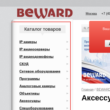
Москва
+7 (4
Каталог товаров
По всему каталог
Ваш
IP камеры
IP видеосерверы
IP видеодомофоны
СКУД
Сетевое оборудование
Программы
Аналоговые камеры
Главная
/
BEWAR
Объективы
Аксесс
Аксессуары
Спецоборудование