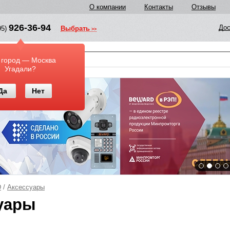
О компании
Контакты
Отзывы
926-36-94
Дос
95)
Выбрать
у
 город — Москва
Угадали?
Да
Нет
D
/
Аксессуары
уары