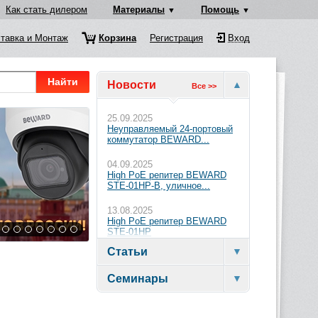
Как стать дилером
Материалы
Помощь
тавка и Монтаж
Корзина
Регистрация
Вход
Найти
Новости
Все >>
25.09.2025
Неуправляемый 24-портовый
коммутатор BEWARD...
04.09.2025
High PoE репитер BEWARD
STE-01HP-B, уличное...
13.08.2025
High PoE репитер BEWARD
STE-01HP
Статьи
Семинары