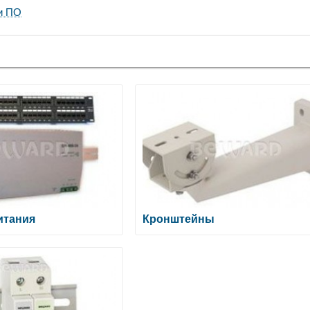
и ПО
итания
Кронштейны