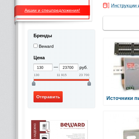
Инструкции 
Акции и спецпредложения!
Бренды
Beward
Цена
руб.
130
11 915
23 700
Источники п